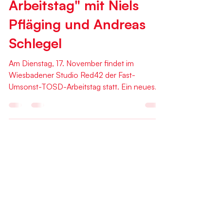
"Fast-Umsonst-TOSD-
Arbeitstag" mit Niels
Pfläging und Andreas
Schlegel
Am Dienstag, 17. November findet im
Wiesbadener Studio Red42 der Fast-
Umsonst-TOSD-Arbeitstag statt. Ein neues
Format speziell für den Diskurs zwischen
KollegInnen und "Menschen vom Fach" –
also für alle mit Beziehung zur professionellen
Softwareentwicklung. Gastgeber des Tags
sind Organisationsforscher, Berater,
Softwareunternehmer und TOSD-Co-
Erfinder Niels Pfläging, gemeinsam mit TOSD
Associate, qomenius CTO und Entwickler
Andreas Schlegel. An diesem Tag geht's um