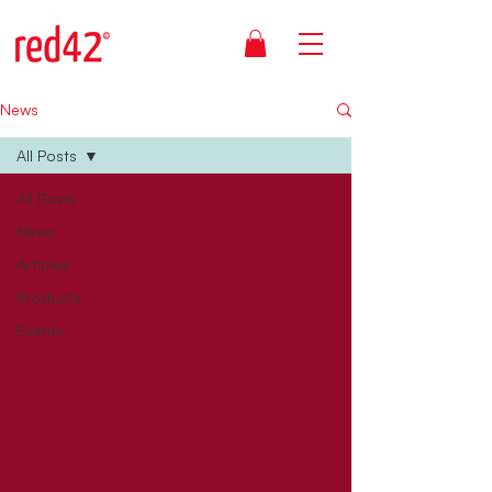
News
All Posts
All Posts
News
Articles
Products
Events