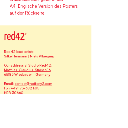
A4. Englische Version des Posters
auf der Rückseite
Red42 lead artists:
Silke Hermann
|
Niels Pflaeging
Our address at Studio Red42:
Matthias-Claudius-Strasse 16
65185 Wiesbaden | Germany
Email:
contact@redforty2.com
Fon
+49 173-682 1315
HRB 30660
The
Red42
family of brands & businesses:
Myself at Work
qomenius I freedom & learning
Time-Oriented Software Development TOSD
BetaCodex Press