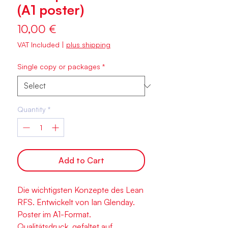
(A1 poster)
Price
10,00 €
VAT Included
|
plus shipping
Single copy or packages
*
Quantity
*
Add to Cart
Die wichtigsten Konzepte des Lean
RFS. Entwickelt von Ian Glenday.
Poster im A1-Format.
Qualitätsdruck, gefaltet auf