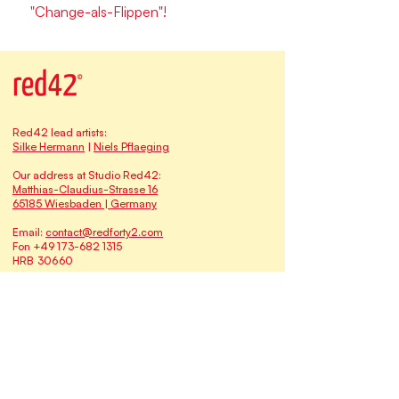
"Change-als-Flippen"!
Red42 lead artists:
Silke Hermann
|
Niels Pflaeging
Our address at Studio Red42:
Matthias-Claudius-Strasse 16
65185 Wiesbaden | Germany
Email:
contact@redforty2.com
Fon
+49 173-682 1315
HRB 30660
The
Red42
family of brands & businesses:
Myself at Work
qomenius I freedom & learning
Time-Oriented Software Development TOSD
BetaCodex Press
Niels Pflaeging
Silke Hermann