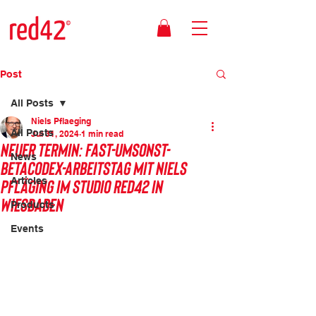
Post
All Posts
Niels Pflaeging
All Posts
Jul 31, 2024
1 min read
Neuer Termin: Fast-Umsonst-
News
BetaCodex-ArbeitsTag mit Niels
Pfläging im Studio Red42 in
Articles
Wiesbaden
Products
Events